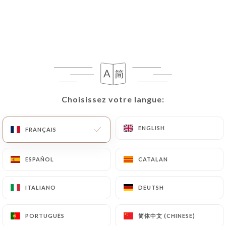
Choisissez votre langue:
Choisissez votre langue:
ENGLISH
ENGLISH
FRANÇAIS
FRANÇAIS
ESPAÑOL
ESPAÑOL
CATALAN
CATALAN
ITALIANO
ITALIANO
DEUTSH
DEUTSH
简体中文 (CHINESE)
简体中文 (CHINESE)
PORTUGUÊS
PORTUGUÊS