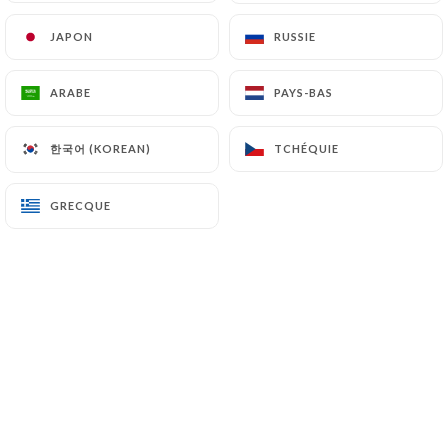
JAPON
JAPON
RUSSIE
RUSSIE
ARABE
ARABE
PAYS-BAS
PAYS-BAS
한국어 (KOREAN)
한국어 (KOREAN)
TCHÉQUIE
TCHÉQUIE
GRECQUE
GRECQUE