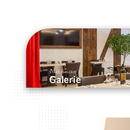
/
START
GALERIE
Galerie