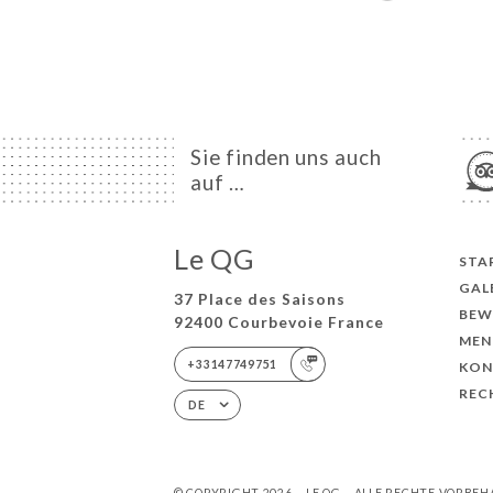
Sie finden uns auch
auf …
Le QG
STA
GAL
37 Place des Saisons
BEW
92400 Courbevoie France
MEN
+33147749751
KON
REC
DE