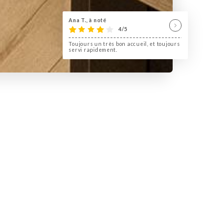
Ana T., à noté
4/5
Toujours un très bon accueil, et toujours
servi rapidement.
oie, se trouve le QG. Le
lienne, réalisée dans les