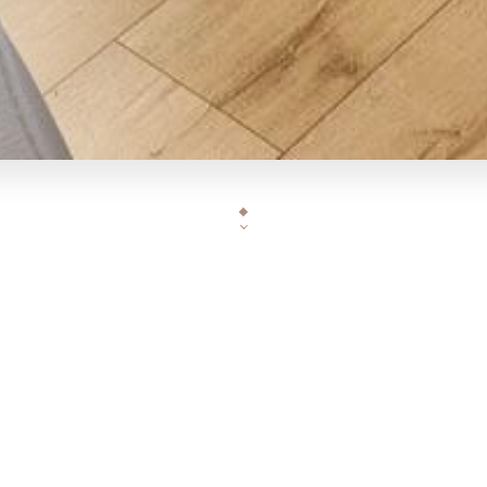
Situé rue Poncelet dans place des saisons à Courbev
restaurant vous propose une vraie cuisine Franco-Ita