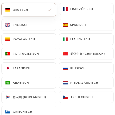
FRANZÖSISCH
FRANZÖSISCH
DE
MENÜ
DEUTSCH
DEUTSCH
ENGLISCH
ENGLISCH
SPANISCH
SPANISCH
KATALANISCH
KATALANISCH
ITALIENISCH
ITALIENISCH
简体中文 (CHINESISCH)
简体中文 (CHINESISCH)
PORTUGIESISCH
PORTUGIESISCH
/
Kontakt
START
KONTAKT
JAPANISCH
JAPANISCH
RUSSISCH
RUSSISCH
ARABISCH
ARABISCH
NIEDERLÄNDISCH
NIEDERLÄNDISCH
한국어 (KOREANISCH)
한국어 (KOREANISCH)
TSCHECHISCH
TSCHECHISCH
Le QG
GRIECHISCH
GRIECHISCH