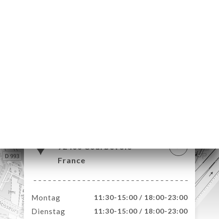
ART
VIEREN
ERIE
RTUNG
NÜ
TAKT
37 Place des Saisons
92400 Courbevoie
France
Montag
11:30-15:00 / 18:00-23:00
Dienstag
11:30-15:00 / 18:00-23:00