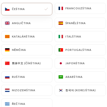
FRANCOUZŠTINA
FRANCOUZŠTINA
CS
NABÍDKA
ČEŠTINA
ČEŠTINA
ANGLIČTINA
ANGLIČTINA
ŠPANĚLŠTINA
ŠPANĚLŠTINA
KATALÁNŠTINA
KATALÁNŠTINA
ITALŠTINA
ITALŠTINA
NĚMČINA
NĚMČINA
PORTUGALŠTINA
PORTUGALŠTINA
/
Kontakt
DOMŮ
KONTAKT
简体中文 (ČÍNŠTINA)
简体中文 (ČÍNŠTINA)
JAPONŠTINA
JAPONŠTINA
RUŠTINA
RUŠTINA
ARABŠTINA
ARABŠTINA
한국어 (KOREJŠTINA)
한국어 (KOREJŠTINA)
NIZOZEMŠTINA
NIZOZEMŠTINA
Le QG
ŘEČTINA
ŘEČTINA