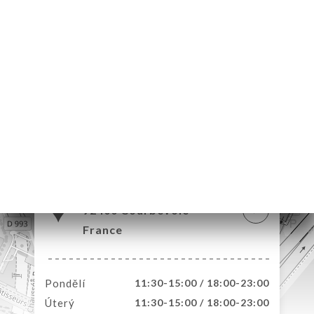
MŮ
VOVAT
ERIE
ENZE
ÍDKA
TAKT
37 Place des Saisons
92400 Courbevoie
France
Pondělí
11:30-15:00 / 18:00-23:00
Úterý
11:30-15:00 / 18:00-23:00