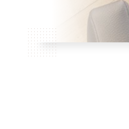
Quem
somos?