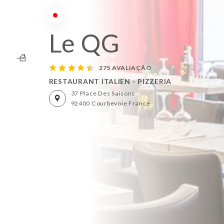
Fechado - Abre às 18:00
Le QG
275 AVALIAÇÃO
RESTAURANT ITALIEN - PIZZERIA
37 Place Des Saisons
92400 Courbevoie France