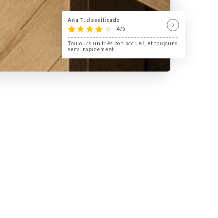
oie, se trouve le QG. Le
lienne, réalisée dans les