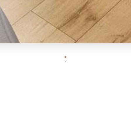
Situé rue Poncelet dans place des saisons à Courbev
restaurant vous propose une vraie cuisine Franco-Ita